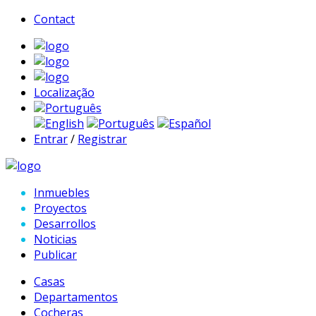
Contact
Localização
Português
English
Português
Español
Entrar
/
Registrar
Inmuebles
Proyectos
Desarrollos
Noticias
Publicar
Casas
Departamentos
Cocheras