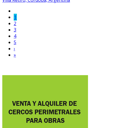
Villa Retiro, Córdoba, Argentina
1
2
3
4
5
›
»